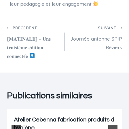
leur pédagogie et leur engagement
PRÉCÉDENT
SUIVANT
[𝐌𝐀𝐓𝐈𝐍𝐀𝐋𝐄] – 𝐔𝐧𝐞
Journée antenne SPIP
𝐭𝐫𝐨𝐢𝐬𝐢𝐞̀𝐦𝐞 𝐞́𝐝𝐢𝐭𝐢𝐨𝐧
Béziers
𝐜𝐨𝐧𝐧𝐞𝐜𝐭𝐞́𝐞
Publications similaires
Atelier Cebenna fabrication produits d
hygiène